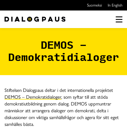
Hoppa
Suomeksi
In English
över
till
innehållet
Men
DEMOS -
Demokratidialoger
Stiftelsen Dialogpaus deltar i det internationella projektet
DEMOS – Demokratidialoger
, som syftar till att stöda
demokratiutbildning genom dialog. DEMOS uppmuntrar
människor att arrangera dialoger om demokrati, delta i
diskussioner om viktiga samhällsfrågor och agera för sitt eget
samhälles bästa.