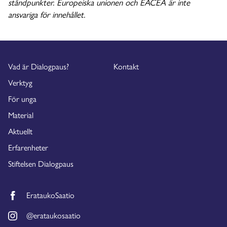
ståndpunkter. Europeiska unionen och EACEA är inte
ansvariga för innehållet.
Vad är Dialogpaus?
Kontakt
Verktyg
För unga
Material
Aktuellt
Erfarenheter
Stiftelsen Dialogpaus
ErataukoSaatio
@erataukosaatio