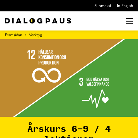
Hoppa
Suomeksi
In English
över
till
innehållet
Men
Framsidan
Verktyg
Årskurs 6-9 / 4