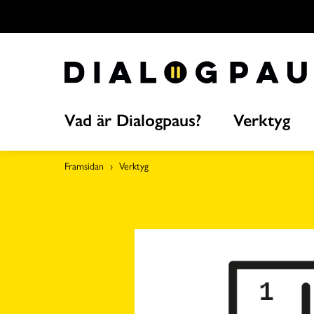
Hoppa
över
till
innehållet
Vad är Dialogpaus?
Verktyg
Framsidan
Verktyg