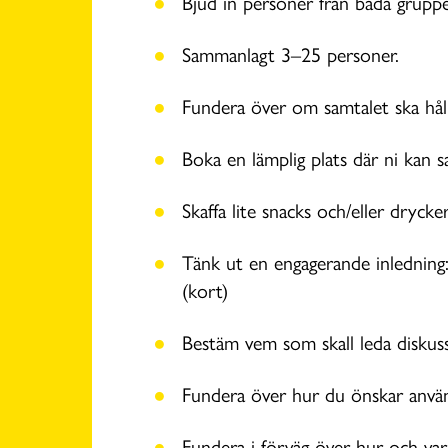
Bjud in personer från båda gruppe
Sammanlagt 3–25 personer.
Fundera över om samtalet ska hålla
Boka en lämplig plats där ni kan sa
Skaffa lite snacks och/eller drycke
Tänk ut en engagerande inledning: 
(kort)
Bestäm vem som skall leda diskus
Fundera över hur du önskar använd
Fundera i förväg över hur och v