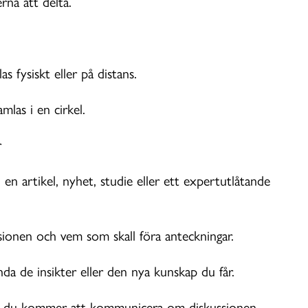
rna att delta.
s fysiskt eller på distans.
mlas i en cirkel.
r
en artikel, nyhet, studie eller ett expertutlåtande
sionen och vem som skall föra anteckningar.
a de insikter eller den nya kunskap du får.
ar du kommer att kommunicera om diskussionen.