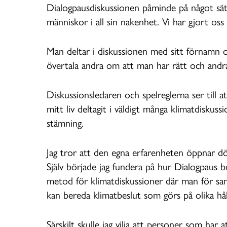
Dialogpausdiskussionen påminde på något sätt
människor i all sin nakenhet. Vi har gjort os
Man deltar i diskussionen med sitt förnamn
övertala andra om att man har rätt och andra
Diskussionsledaren och spelreglerna ser till att
mitt liv deltagit i väldigt många klimatdiskus
stämning.
Jag tror att den egna erfarenheten öppnar d
Själv började jag fundera på hur Dialogpaus
metod för klimatdiskussioner där man för 
kan bereda klimatbeslut som görs på olika håll
Särskilt skulle jag vilja att personer som har 