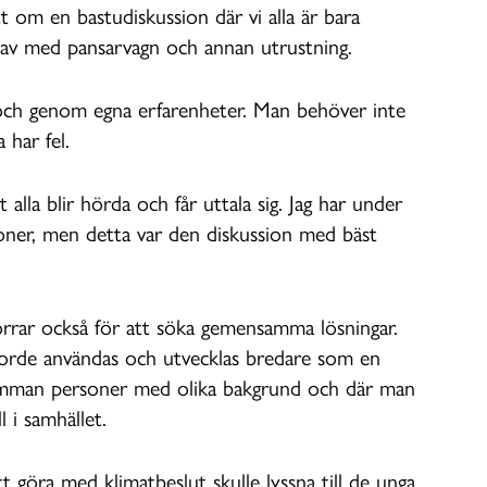
 om en bastudiskussion där vi alla är bara
s av med pansarvagn och annan utrustning.
 och genom egna erfarenheter. Man behöver inte
 har fel.
 alla blir hörda och får uttala sig. Jag har under
sioner, men detta var den diskussion med bäst
örrar också för att söka gemensamma lösningar.
 borde användas och utvecklas bredare som en
samman personer med olika bakgrund och där man
 i samhället.
att göra med klimatbeslut skulle lyssna till de unga,