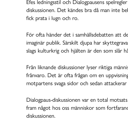
Efes ledningsstil och Dialogpausens spelregle
diskussionen. Det kändes bra då man inte b
fick prata i lugn och ro.
För ofta händer det i samhällsdebatten att del
imaginär publik. Särskilt djupa har skyttegrava
slags kulturkrig och hjälten är den som slår hår
Från liknande diskussioner lyser riktiga männ
frånvaro. Det är ofta frågan om en uppvisnin
motpartens svaga sidor och sedan attackerar
Dialogpaus-diskussionen var en total motsats t
fram något hos oss människor som fortfarande 
diskussionen.