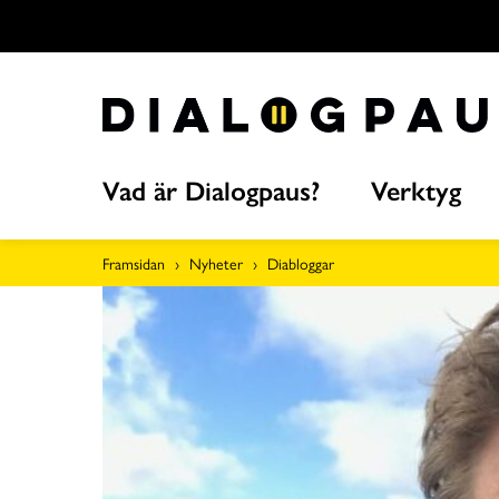
Hoppa
över
till
innehållet
Vad är Dialogpaus?
Verktyg
Framsidan
Nyheter
Diabloggar