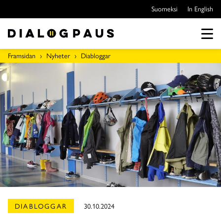
Hoppa
Suomeksi
In English
över
till
innehållet
Men
Framsidan
Nyheter
Diabloggar
DIABLOGGAR
30.10.2024