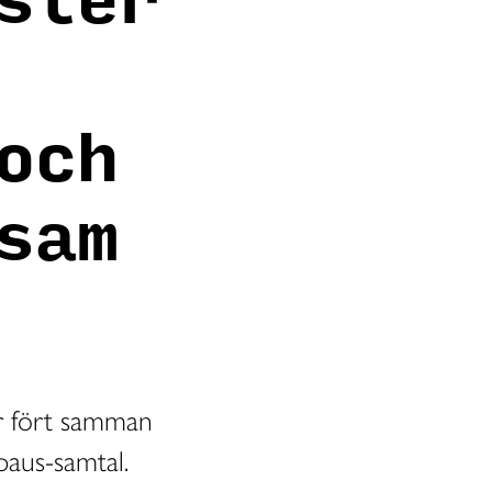
ster
och
sam
r fört samman
aus-samtal.