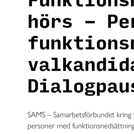
Funktions
hörs – Pe
funktions
valkandid
Dialogpau
SAMS – Samarbetsförbundet kring 
personer med funktionsnedsättnin