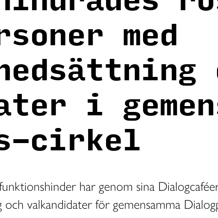
hindrades rö
rsoner med
nedsättning 
ater i gemen
s-cirkel
funktionshinder har genom sina Dialogcafée
g och valkandidater för gemensamma Dialogp