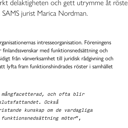
ärkt delaktigheten och gett utrymme åt röste
uas SAMS jurist Marica Nordman.
ganisationernas intresseorganisation. Föreningens
ör finlandssvenskar med funktionsnedsättning och
digt från vänverksamhet till juridisk rådgivning och
tt lyfta fram funktionshindrades röster i samhället
 mångfacetterad, och ofta blir
slutsfattandet. Också
ristande kunskap om de vardagliga
 funktionsnedsättning möter
”,