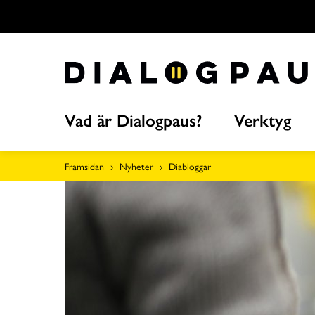
Hoppa
över
till
innehållet
Vad är Dialogpaus?
Verktyg
Framsidan
Nyheter
Diabloggar