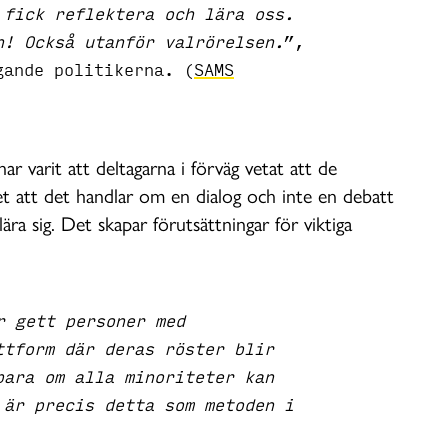
 fick reflektera och lära oss.
n! Också utanför valrörelsen.
”,
gande politikerna. (
SAMS
ar varit att deltagarna i förväg vetat att de
et att det handlar om en dialog och inte en debatt
lära sig. Det skapar förutsättningar för viktiga
r gett personer med
ttform där deras röster blir
bara om alla minoriteter kan
 är precis detta som metoden i