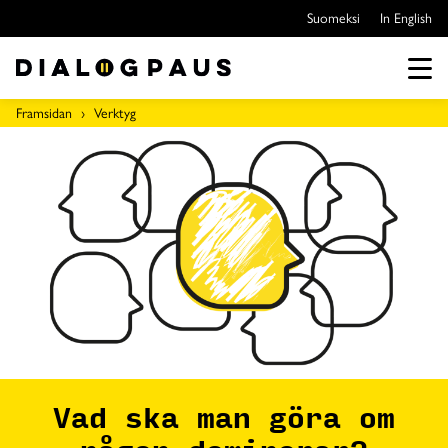
Hoppa
Suomeksi
In English
över
till
innehållet
Men
Framsidan
Verktyg
Vad ska man göra om