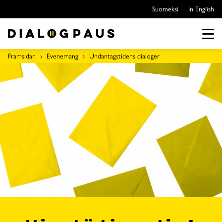
Hoppa
Suomeksi
In English
över
till
innehållet
Men
Framsidan
Evenemang
Undantagstidens dialoger